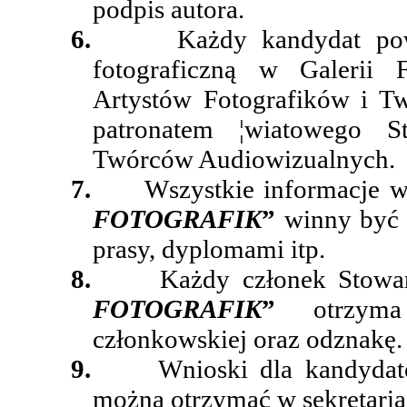
podpis autora.
6.
Każdy kandydat po
fotograficzną w Galerii F
Artystów Fotografików i T
patronatem ¦wiatowego S
Twórców Audiowizualnych.
7.
Wszystkie informacje 
FOTOGRAFIK
”
winny być
prasy, dyplomami itp.
8.
Każdy członek Stowar
FOTOGRAFIK
”
otrzym
członkowskiej oraz odznakę.
9.
Wnioski dla kandydat
można otrzymać w sekretaria