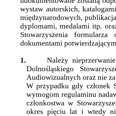
udokumentowane zostaną odpo
wystaw autorskich, katalogam
międzynarodowych, publikacj
dyplomami, medalami itp. oraz
Stowarzyszenia formularz
dokumentami potwierdzającym
1.
Należy nieprzerwani
Dolnośląskiego Stowarzys
Audiowizualnych oraz nie za
W przypadku gdy członek S
wymogom regulaminu nadawa
członkostwa w Stowarzyszen
okres pięciu lat i wtedy n