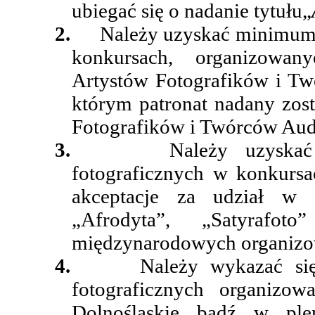
ubiegać się o nadanie tytułu„
2.
Należy uzyskać minimum d
konkursach, organizowan
Artystów Fotografików i T
którym patronat nadany zost
Fotografików i Twórców Aud
3.
Należy uzyskać
fotograficznych w konkursa
akceptacje za udział w 
„Afrodyta”, „Satyrafo
międzynarodowych organizo
4.
Należy wykazać si
fotograficznych organizow
Dolnośląskie bądź w ple