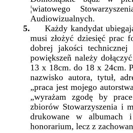
¦wiatowego Stowarzysze
Audiowizualnych.
5.
Każdy kandydat ubiegają
musi złożyć dziesięć prac 
dobrej jakości techniczne
powiększeñ należy dołączyć 
13 x 18cm. do 18 x 24cm. P
nazwisko autora, tytuł, adr
„praca jest mojego autorstw
„wyrażam zgodę by prace
zbiorów Stowarzyszenia i 
drukowane w albumach i
honorarium, lecz z zachowan